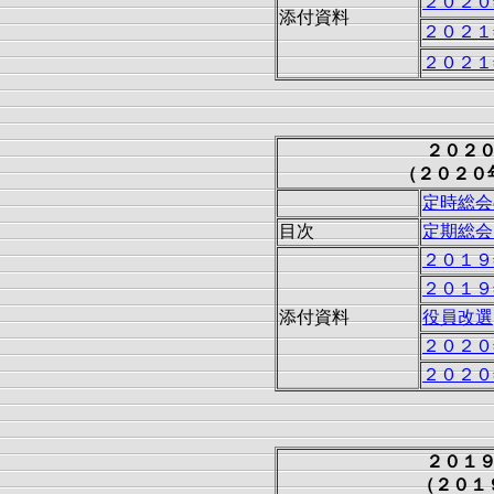
２０２０
添付資料
２０２１
２０２１
２０２
（２０２０
定時総会
目次
定期総会
２０１９
２０１９
添付資料
役員改選
２０２０
２０２０
２０１
（２０１