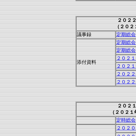
２０２
（２０２
議事録
定期総会
定期総会
定期総会
２０２１
添付資料
２０２１
２０２２
２０２２
２０２
（２０２１
定時総
２０２０