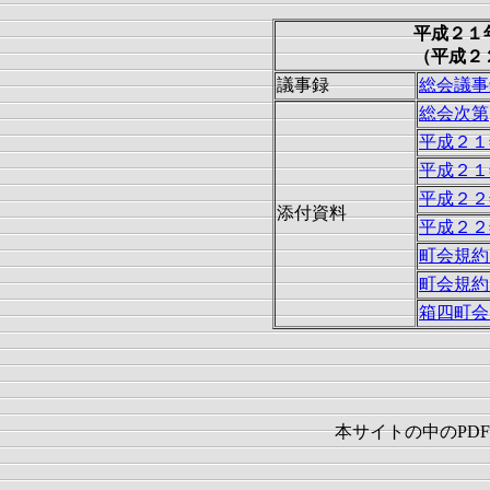
平成２１
（平成２
議事録
総会議事
総会次第
平成２１
平成２１
平成２２
添付資料
平成２２
町会規約
町会規約
箱四町会
本サイトの中のPDF