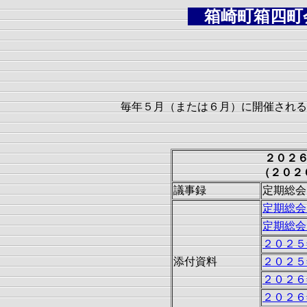
箱崎町箱四町
毎年５月（または６月）に開催される
２０２
（２０２
議事録
定期総会
定期総会
定期総会
２０２５
添付資料
２０２５
２０２６
２０２６