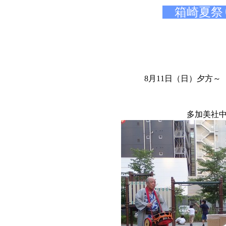
箱崎夏祭り
8月11日（日）夕方
多加美社