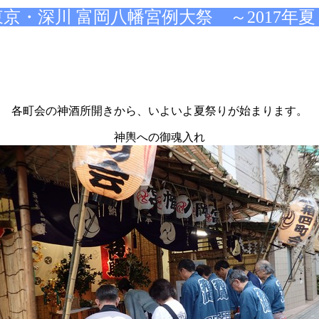
京・深川 富岡八幡宮例大祭 ～2017年
各町会の神酒所開きから、いよいよ夏祭りが始まります。
神輿への御魂入れ