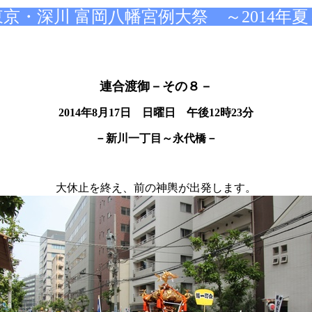
京・深川 富岡八幡宮例大祭 ～2014年
連合渡御－その８－
2014年8月17日 日曜日 午後12時23分
－新川一丁目～永代橋－
大休止を終え、前の神輿が出発します。