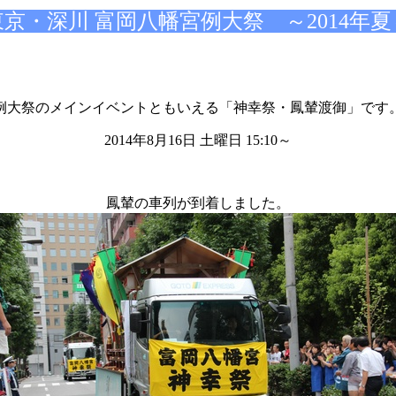
京・深川 富岡八幡宮例大祭 ～2014年
例大祭のメインイベントともいえる「神幸祭・鳳輦渡御」です
2014年8月16日 土曜日 15:10～
鳳輦の車列が到着しました。