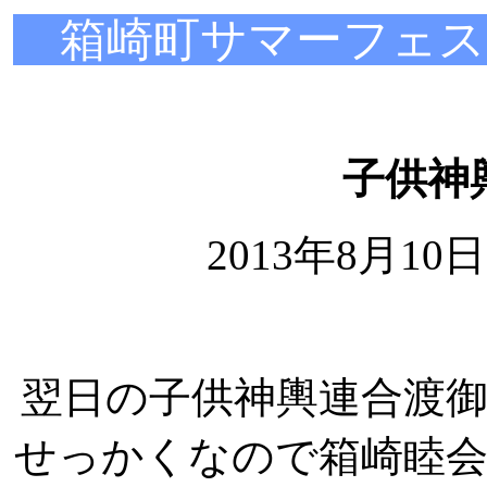
箱崎町サマーフェ
子供神
2013年8月10
翌日の子供神輿連合渡
せっかくなので箱崎睦