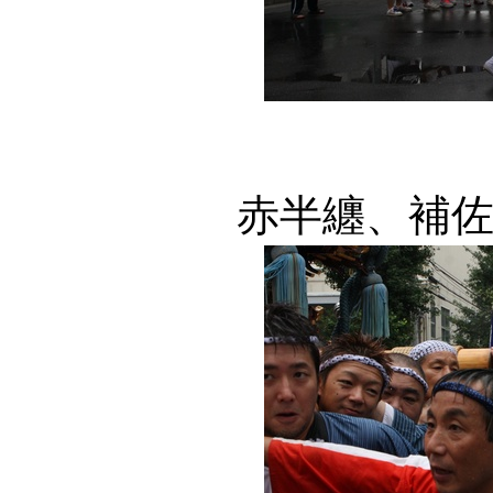
赤半纏、補