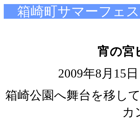
箱崎町サマーフェ
宵の宮
2009年8月1
箱崎公園へ舞台を移し
カ