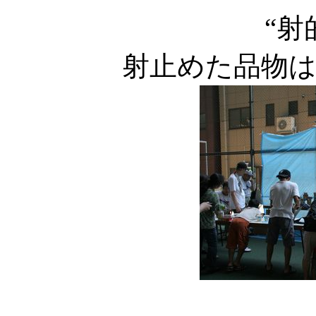
“射
射止めた品物