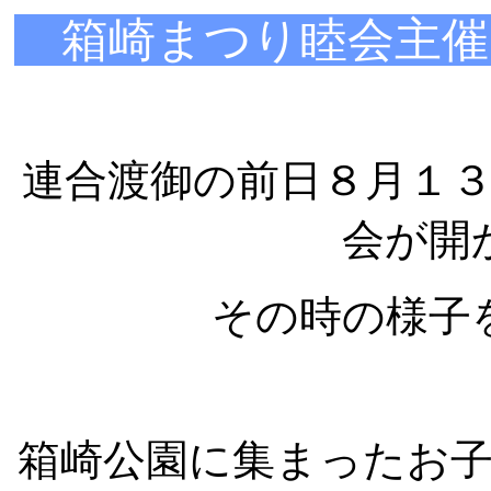
箱崎まつり睦会主催
連合渡御の前日８月１
会が開
その時の様子
箱崎公園に集まったお