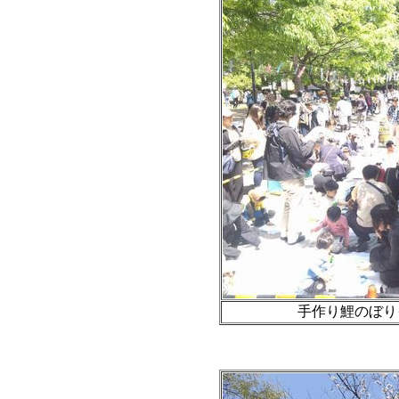
手作り鯉のぼりイ