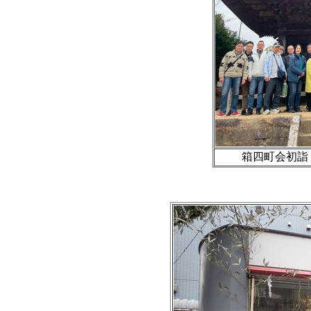
箱四町会初詣 