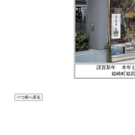
謹賀新年 本年
箱崎町箱四