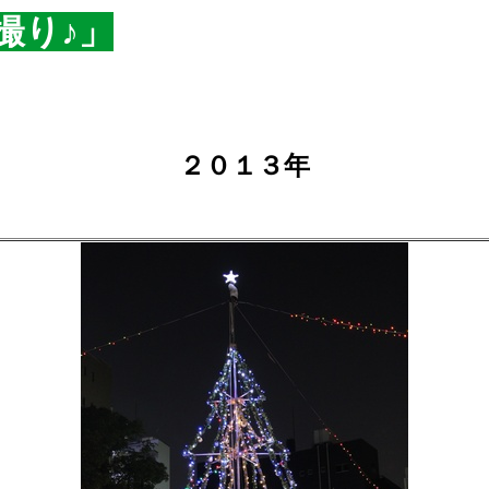
撮り♪」
２０１３年