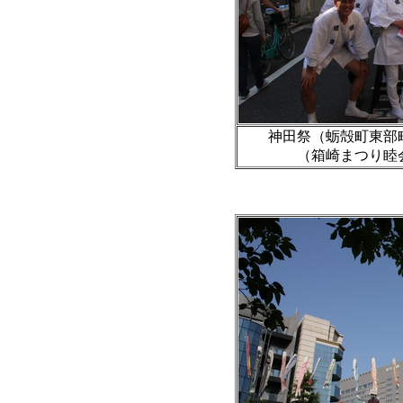
神田祭（蛎殻町東部
（箱崎まつり睦会