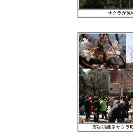
サクラが見頃
震災訓練＠サクラ咲