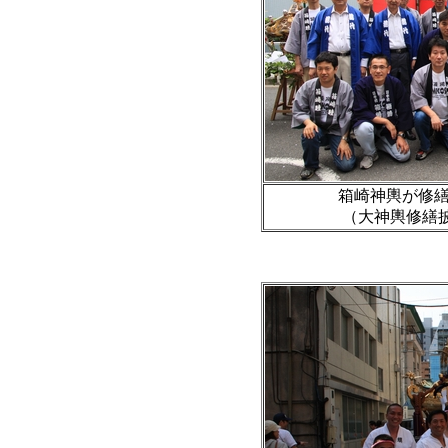
箱崎神輿が修
（大神輿修繕披