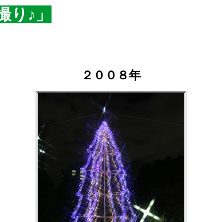
撮り♪」
２００８年