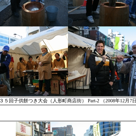
３５回子供餅つき大会（人形町商店街） Part-2 （2008年12月7